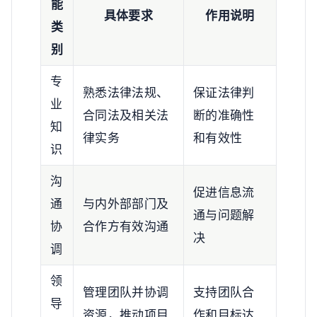
能
具体要求
作用说明
类
别
专
熟悉法律法规、
保证法律判
业
合同法及相关法
断的准确性
知
律实务
和有效性
识
沟
促进信息流
通
与内外部部门及
通与问题解
协
合作方有效沟通
决
调
领
管理团队并协调
支持团队合
导
资源，推动项目
作和目标达