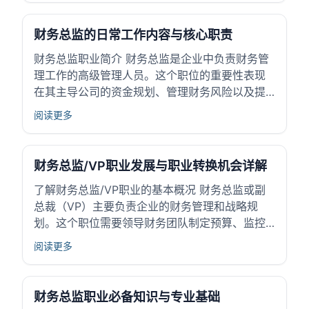
影响显著，良好的环境有助于提升工作效率和决
策质量。了解财务总监的工作环境，有助于高中
财务总监的日常工作内容与核心职责
生掌...
财务总监职业简介 财务总监是企业中负责财务管
理工作的高级管理人员。这个职位的重要性表现
在其主导公司的资金规划、管理财务风险以及提
供重要财务信息支持经营决策。财务总监的作用
阅读更多
不仅是保证企业财务状况健康，还要通过科学的
财务管理促进企业的稳定发展和价值提升。通
常，财务总监需要具备财务专业知识和管理能
财务总监/VP职业发展与职业转换机会详解
力，促进...
了解财务总监/VP职业的基本概况 财务总监或副
总裁（VP）主要负责企业的财务管理和战略规
划。这个职位需要领导财务团队制定预算、监控
资金流动，并评估财务风险。财务总监/VP在公司
阅读更多
中担任关键管理角色，确保企业的财务健康与稳
健发展。他们的工作直接影响公司决策和资源分
配。通过掌握财务状况，他们帮助企业实现长...
财务总监职业必备知识与专业基础