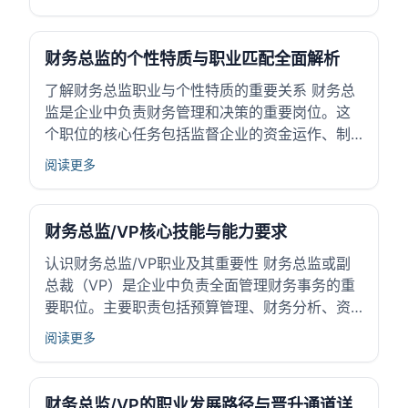
公司战略决策提供数据支持和分析，影响企业整
体运行效率。了解这一职业有助于高中生明确未
来职业方向及所需准备。 财务总监的基本职责与
财务总监的个性特质与职业匹配全面解析
定...
了解财务总监职业与个性特质的重要关系 财务总
监是企业中负责财务管理和决策的重要岗位。这
个职位的核心任务包括监督企业的资金运作、制
定财务策略以及保证财务信息的准确性。选择适
阅读更多
合的职业，对个人发展至关重要，而个性特质与
职业匹配关系直接影响工作表现和职业满意度。
财务总监需要具备特定的个性特点和能力，才能
财务总监/VP核心技能与能力要求
有效...
认识财务总监/VP职业及其重要性 财务总监或副
总裁（VP）是企业中负责全面管理财务事务的重
要职位。主要职责包括预算管理、财务分析、资
金调度等。这个职位直接支持企业的运营和战略
阅读更多
决策，确保资金使用合理、风险可控。财务总
监/VP的作用在于帮助企业实现财务目标，提升经
济效益和市场竞争力。 作为连接财务部门与...
财务总监/VP的职业发展路径与晋升通道详