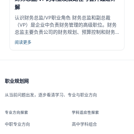
解
认识财务总监/VP职业角色 财务总监和副总裁
（VP）是企业中负责财务管理的高级职位。财务
总监主要负责公司的财务规划、预算控制和财务
报告，确保资金使用合理、风险可控。副总裁则
阅读更多
通常涵盖更宽广的管理职责，参与公司战略制定
和资源分配。 这些岗位关系到企业资金的安全和
效益，影响公司整体运营状况。随着企业对财务...
职业规划网
从当前问题出发，逐步看清学习、专业与职业方向
专业方向探索
学科适应性探索
中职专业方向
高中学科组合