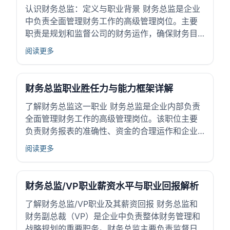
认识财务总监：定义与职业背景 财务总监是企业
中负责全面管理财务工作的高级管理岗位。主要
职责是规划和监督公司的财务运作，确保财务目
标的实现。财务总监还需协调财务团队，提高资
阅读更多
金使用效率，支持企业战略发展。该职位通常位
于企业管理层，直接参与决策，影响公司整体经
营表现。对高中生而言，了解财务总监的角色可
财务总监职业胜任力与能力框架详解
帮助...
了解财务总监这一职业 财务总监是企业内部负责
全面管理财务工作的高级管理岗位。该职位主要
负责财务报表的准确性、资金的合理运作和企业
预算的制定。财务总监不仅要保证企业财务信息
阅读更多
透明，还需参与公司战略的制定，确保资金配置
支持企业发展目标。 财务总监在企业中承担重要
职责，例如：监督财务状况、控制成本开支和评
财务总监/VP职业薪资水平与职业回报解析
估...
了解财务总监/VP职业及其薪资回报 财务总监和
财务副总裁（VP）是企业中负责整体财务管理和
战略规划的重要职务。财务总监主要负责监督日