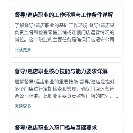
品牌形象。通过规范管理和持续改进，他们帮助
企业提高服务效率、优化顾客体验，增强市场竞...
督导/巡店职业的工作环境与工作条件详解
了解督导/巡店职业的基础工作环境 督导/巡店是
负责监督和检查零售店铺或连锁门店运营情况的
岗位。这个职业的主要任务是确保门店遵守公司
的标准，包括产品陈列、服务质量和销售流程。
阅读更多
督导通过现场巡查，发现问题并提出改进建议，
促进门店运营效率和客户满意度的提升。 该职业
广泛存在于零售、快消品等多个行业，起到连接...
督导/巡店职业核心技能与能力要求详解
理解督导/巡店职业的重要技能 督导/巡店是指对
多个门店进行定期检查和管理，确保门店运营符
合公司标准。此职业主要负责监督门店的陈列、
库存、员工服务等方面，保障销售目标的达成与
阅读更多
品牌形象的维护。 掌握核心技能对有效完成督导
工作十分关键。核心技能帮助督导人员发现问
题、协调资源和推动优化，保证门店正常运作。
督导/巡店职业入职门槛与基础要求
对...