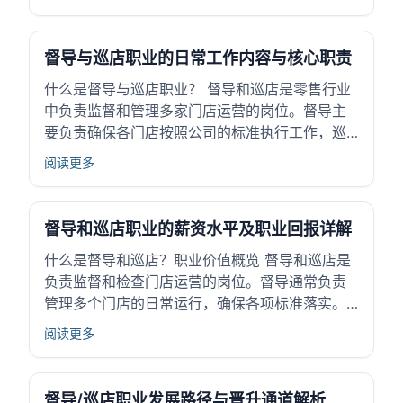
流程得到执行。 这个岗位在零售和服务行业中承
担着关键作用。通过现场管理，保证品牌形象和
服务质量，同时发现并解决运营中的问题。督导...
督导与巡店职业的日常工作内容与核心职责
什么是督导与巡店职业？ 督导和巡店是零售行业
中负责监督和管理多家门店运营的岗位。督导主
要负责确保各门店按照公司的标准执行工作，巡
店则注重日常走访门店，检查运营情况。这两个
阅读更多
职位在连锁店铺的管理中起关键作用，帮助保持
品牌形象和服务质量。通过督导和巡店，可以及
时发现运营中的问题，推动门店规范运营，为企
督导和巡店职业的薪资水平及职业回报详解
业稳...
什么是督导和巡店？职业价值概览 督导和巡店是
负责监督和检查门店运营的岗位。督导通常负责
管理多个门店的日常运行，确保各项标准落实。
巡店则更侧重于现场检查门店的服务质量和陈列
阅读更多
管理。 在零售、快消品等行业，督导和巡店岗位
起到桥梁作用，连接总部与门店，保证销售流程
和客户体验。通过监督管理，这些岗位有助于提
督导/巡店职业发展路径与晋升通道解析