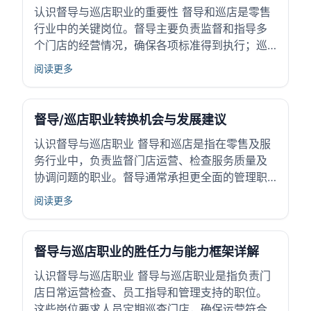
认识督导与巡店职业的重要性 督导和巡店是零售
行业中的关键岗位。督导主要负责监督和指导多
个门店的经营情况，确保各项标准得到执行；巡
店则是定期检查门店运营，发现问题并提供改进
阅读更多
建议。这些岗位对提升店铺管理水平和客户服务
质量起着重要作用。 随着市场竞争加剧，企业越
来越重视门店管理，这使得督导与巡店岗位需求
督导/巡店职业转换机会与发展建议
稳...
认识督导与巡店职业 督导和巡店是指在零售及服
务行业中，负责监督门店运营、检查服务质量及
协调问题的职业。督导通常承担更全面的管理职
责，巡店主要负责现场检查和问题反馈。这个职
阅读更多
位关键在于保证各门店的工作流程顺畅，服务标
准统一，提升企业整体形象和客户满意度。对于
零售和连锁服务行业，这种角色能确保门店按照
督导与巡店职业的胜任力与能力框架详解
总部...
认识督导与巡店职业 督导与巡店职业是指负责门
店日常运营检查、员工指导和管理支持的职位。
这些岗位要求人员定期巡查门店，确保运营符合