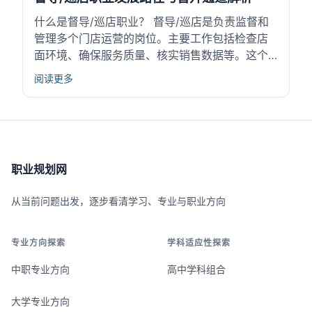
升...
什么是督导/巡店职业？ 督导/巡店是负责监督和
管理多个门店运营的岗位。主要工作包括检查店
面环境、确保服务质量、核实销售数据等。这个
岗位常见于零售、餐饮和连锁服务行业。督导/巡
阅读更多
店有助于统一各门店的标准，提升整体运营效
率。岗位本身连接一线员工和管理层，扮演桥梁
角色，对企业业绩和顾客满意度影响明显。因
此，...
职业规划网
从当前问题出发，逐步看清学习、专业与职业方向
专业方向探索
学科适应性探索
中职专业方向
高中学科组合
大学专业方向