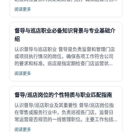
标准，发现并解决实际问题，保障服务质量和销
阅读更多
售目标的实现。督导和巡店的工作连接总部与门
店，是维持品牌形象和市场竞争力的关键。 职业
价值体现在优化门店运营效率，提升顾客体验，
督导与巡店职业必备知识背景与专业基础介
促...
绍
认识督导与巡店职业 督导是负责监督和管理门店
或项目执行情况的岗位，确保各项工作符合公司
的要求和标准。巡店是指定期检查门店运营状
态，收集现场信息，以便及时发现问题和改进。
阅读更多
两者在零售、服务等行业中扮演重要角色，维护
品牌形象和提升运营效率。 这些职业帮助企业保
证服务质量和销售效果，对维持市场竞争力具有
督导/巡店岗位的个性特质与职业匹配指南
重要...
认识督导/巡店职业及其重要性 督导/巡店岗位指
在零售或服务行业中，负责巡视各门店，监督日
常运营是否规范的一线管理职位。主要工作包括
检查门店环境、销售情况和员工表现，确保标准
阅读更多