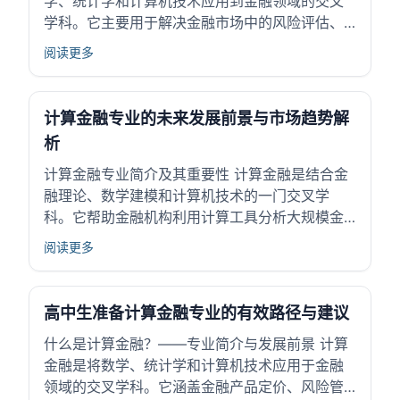
学、统计学和计算机技术应用到金融领域的交叉
学科。它主要用于解决金融市场中的风险评估、
资产定价和投资组合优化等问题。学生通过学习
阅读更多
编程、金融理论及数据分析，掌握金融模型的构
建和应用技能。 金融行业因不断扩展数据与技术
需求，为计算金融专业人才提供了广阔空间。金
计算金融专业的未来发展前景与市场趋势解
融科...
析
计算金融专业简介及其重要性 计算金融是结合金
融理论、数学建模和计算机技术的一门交叉学
科。它帮助金融机构利用计算工具分析大规模金
融数据，优化投资策略和风险管理。现代金融市
阅读更多
场复杂且信息量庞大，计算金融在智能定价、量
化交易和风险控制中扮演关键角色。掌握计算金
融知识能够支持金融创新，提高市场效率，满足
高中生准备计算金融专业的有效路径与建议
金融行...
什么是计算金融？——专业简介与发展前景 计算
金融是将数学、统计学和计算机技术应用于金融
领域的交叉学科。它涵盖金融产品定价、风险管