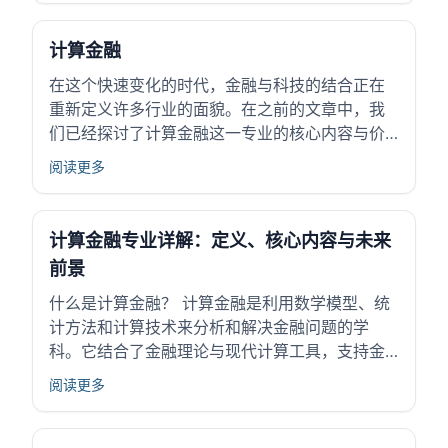
需求增长。现代金融市场复杂且动态，传统经验
方法难以应对，这推动了计算金融的快速发展。
计算金融
该专...
在这个快速变化的时代，金融与科技的结合正在
重新定义许多行业的面貌。在之前的文章中，我
们已经探讨了计算金融这一专业的核心内容与价
值。今天，我们将更深入地了解这个充满潜力与
阅读更多
创新的领域，激发你对未来学习与探索的热情。
## 深入解析专业核心优势 计算金融，顾名思义，
是将计算机技术与金融理论相结合的一个新兴...
计算金融专业详解：定义、核心内容与未来
前景
什么是计算金融？ 计算金融是利用数学模型、统
计方法和计算技术来分析和解决金融问题的学
科。它结合了金融理论与现代计算工具，支持金
融市场的数据处理和风险管理。这个专业起源于
阅读更多
金融市场对高效计算和精确分析的需求，随着信
息技术和大数据的发展变得更加重要。 学习计算
金融能够掌握处理复杂金融数据的方法，促进对