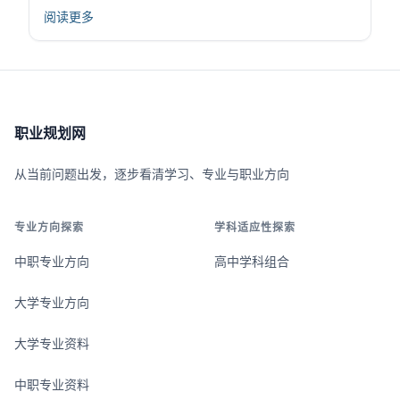
理、量化投资等方面的内容。现代金融市场越来
阅读更多
越依赖计算方法进行数据分析和预测，计算金融
因此成为金融行业重要的技术支撑。该领域通过
算法和模型解决实际金融问题，提高决策效率和
准确...
职业规划网
从当前问题出发，逐步看清学习、专业与职业方向
专业方向探索
学科适应性探索
中职专业方向
高中学科组合
大学专业方向
大学专业资料
中职专业资料