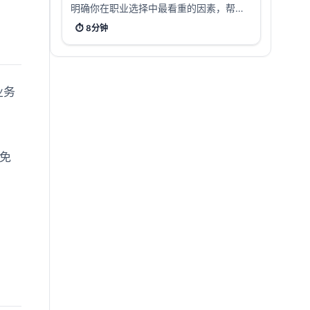
明确你在职业选择中最看重的因素，帮助
你做出更符合自己价值观的职业决策。
⏱️
8分钟
业务
免