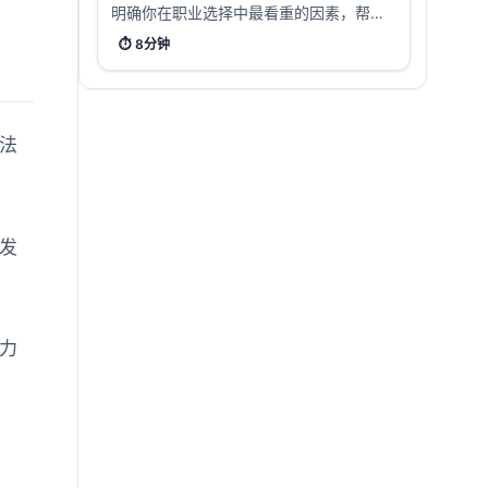
明确你在职业选择中最看重的因素，帮助
你做出更符合自己价值观的职业决策。
⏱️
8分钟
法
发
力