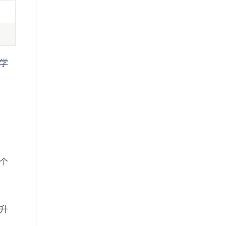
学
个
升