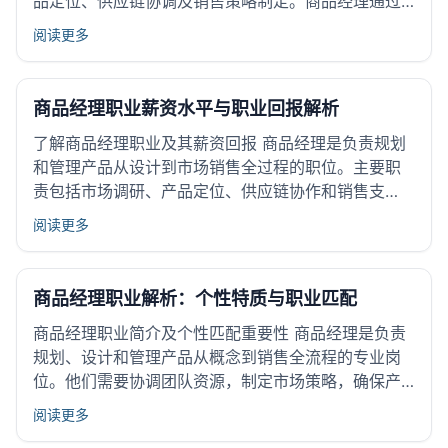
品定位、供应链协调及销售策略制定。商品经理通过
分析消费者需求和市场动态，确保产品符合市场趋势
阅读更多
并满足客户需求。 商品经理职业在现代商业中占有重
要地位。随着市场竞争加剧和消费者需求多样化，商
品经理的角色变得更为...
商品经理职业薪资水平与职业回报解析
了解商品经理职业及其薪资回报 商品经理是负责规划
和管理产品从设计到市场销售全过程的职位。主要职
责包括市场调研、产品定位、供应链协作和销售支
持，确保产品符合市场需求并实现盈利。这个职业在
阅读更多
企业中起到连接研发、销售和客户的重要作用。 商品
经理的职业价值不仅表现在薪资收入上，还包括获得
项目管理、市场分析和跨...
商品经理职业解析：个性特质与职业匹配
商品经理职业简介及个性匹配重要性 商品经理是负责
规划、设计和管理产品从概念到销售全流程的专业岗
位。他们需要协调团队资源，制定市场策略，确保产
品满足消费者需求。商品经理的工作内容涉及产品调
阅读更多
研、需求分析、推广方案制定及销售跟进。 个性特质