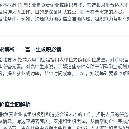
基本概念 招聘职业是负责企业或组织寻找、筛选和录用合适人
试候选人等工作，目的是保证团队或公司拥有符合需求的人员。
基础条件。例如，沟通能力确保信息准确传递，组织能力帮助有效安
求解析——高中生求职必读
基础要求 招聘入职门槛是指用人单位为确保岗位质量，对求职
等必备元素。对高中生来说，了解这些条件有助于明确职业规划
度，提升就业成功率，节省时间成本。此外，知晓基础要求也帮助发
价值全面解析
是指负责企业或组织吸引和选拔合适人才的工作。招聘人员的任
位信息，筛选应聘者简历，安排和组织面试，从而帮助企业完成
补充环节，更在社会中发挥重要作用。它促进人才流动和资源配置，