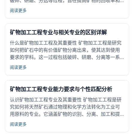
破碎、研磨、分选等过程，旨在提高矿物的回收率和
质量。这个专业在采矿、冶金和材料制造等现代工业
阅读更多
中扮演重要角色。有效的矿物加工技术不仅能减少资
源浪费，还能降低环境污染，推动资源的可持续利
用。 矿物加工工程专业的...
矿物加工工程专业与相关专业的区别详解
什么是矿物加工工程及其重要性 矿物加工工程是研究
如何把矿石中的有价值矿物分离出来，使其达到使用
要求的学科。这一过程包括破碎、研磨、分离等一系
列技术手段。矿物加工工程关乎资源的高效利用，它
阅读更多
确保矿产资源能被最大程度地应用，减少浪费。对于
国家矿业发展和经济建设具有重要作用，使获得的矿
物产品满足工业生产需求...
矿物加工工程专业能力要求与个性匹配分析
认识矿物加工工程专业及其重要性 矿物加工工程是研
究如何将天然矿石通过物理和化学方法转化为工业可
用原料的专业。它涵盖矿物的识别、分离、加工和提
纯等过程。学习这个专业可以掌握资源有效利用的技
阅读更多
术，支持矿产资源的可持续开发。 矿物加工工程在资