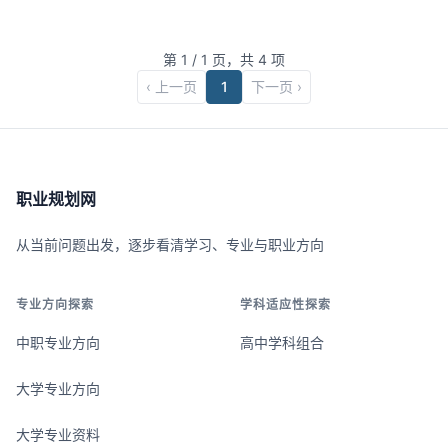
源循环利用和新材料开发中的作用日益突出。就业领
域涉及矿山企业、冶金...
第
1
/
1
页，共
4
项
‹ 上一页
1
下一页 ›
职业规划网
从当前问题出发，逐步看清学习、专业与职业方向
专业方向探索
学科适应性探索
中职专业方向
高中学科组合
大学专业方向
大学专业资料