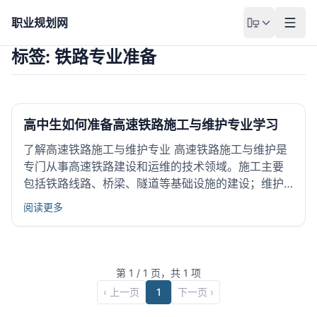
职业规划网
标签: 铁路专业准备
高中生如何准备高速铁路施工与维护专业学习
了解高速铁路施工与维护专业 高速铁路施工与维护是
专门从事高速铁路建设和运维的技术领域。施工主要
包括铁路线路、桥梁、隧道等基础设施的建设；维护
则保障运行安全与设备正常。高速铁路作为现代交通
阅读更多
的重要组成部分，连接了城市与区域经济，具备广阔
的发展空间和技术更新需求。学习这个领域有助于理
解现代铁路工程的技术核...
第
1
/
1
页，共
1
项
‹ 上一页
1
下一页 ›