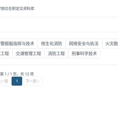
学岗位
在职定位
资料库
海警舰艇指挥与技术
核生化消防
网络安全与执法
火灾勘
范工程
交通管理工程
消防工程
刑事科学技术
第
1
/
1
页，共
12
项
 上一页
1
下一页 ›