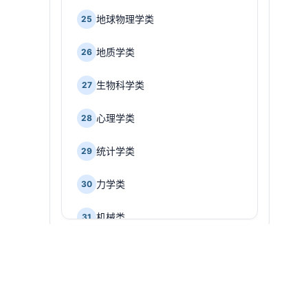
地球物理学类
25
地质学类
26
生物科学类
27
心理学类
28
统计学类
29
力学类
30
机械类
31
仪器类
32
探索
职业方向探索
材料类
33
组合
大学岗位族